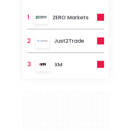
1
ZERO Markets
2
Just2Trade
3
XM
300 x 250