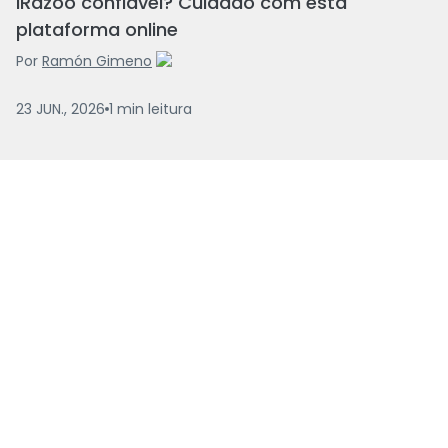
iRazoo confiável? Cuidado com esta
plataforma online
Por
Ramón Gimeno
23 JUN., 2026
1
min
leitura