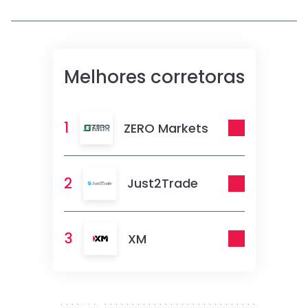
Melhores corretoras
1
ZERO Markets
2
Just2Trade
3
XM
300 x 250