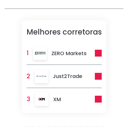
Melhores corretoras
1
ZERO Markets
2
Just2Trade
3
XM
300 x 250