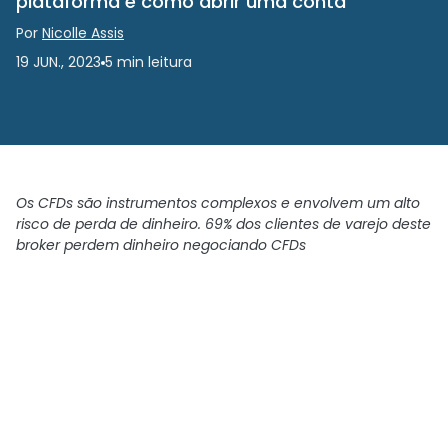
plataforma e como abrir uma conta
Por
Nicolle Assis
19 JUN., 2023
5
min
leitura
Os CFDs são instrumentos complexos e envolvem um alto
risco de perda de dinheiro. 69% dos clientes de varejo deste
broker perdem dinheiro negociando CFDs