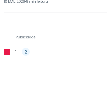
10 MAI., 2026
9
min
leitura
320 x 50
Publicidade
1
2