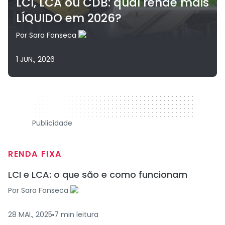
LCI, LCA ou CDB: qual rende mais
LÍQUIDO em 2026?
Por
Sara Fonseca
1 JUN., 2026
320 x 50
Publicidade
RENDA FIXA
LCI e LCA: o que são e como funcionam
Por
Sara Fonseca
28 MAI., 2025
7
min
leitura