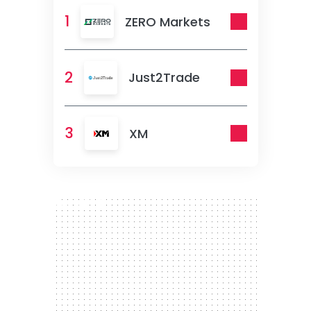
1
ZERO Markets
2
Just2Trade
3
XM
300 x 250