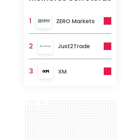
1
ZERO Markets
2
Just2Trade
3
XM
300 x 250