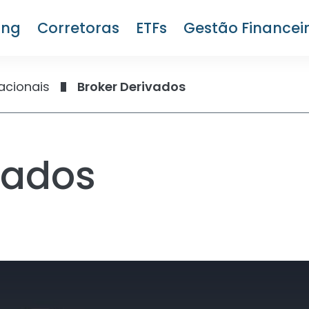
ing
Corretoras
ETFs
Gestão Financei
acionais
Broker Derivados
vados