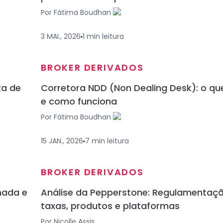
Por
Fátima Boudhan
3 MAI., 2026
1
min
leitura
BROKER DERIVADOS
ta de
Corretora NDD (Non Dealing Desk): o qu
e como funciona
Por
Fátima Boudhan
15 JAN., 2026
7
min
leitura
BROKER DERIVADOS
hada e
Análise da Pepperstone: Regulamentaçã
taxas, produtos e plataformas
Por
Nicolle Assis