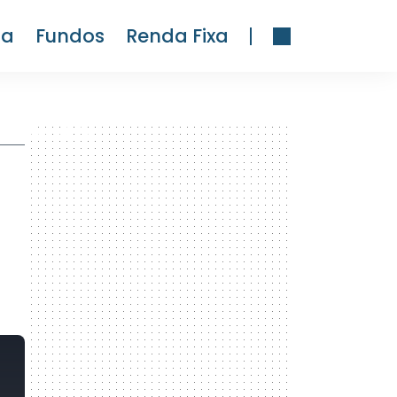
ra
Fundos
Renda Fixa
300 x 600