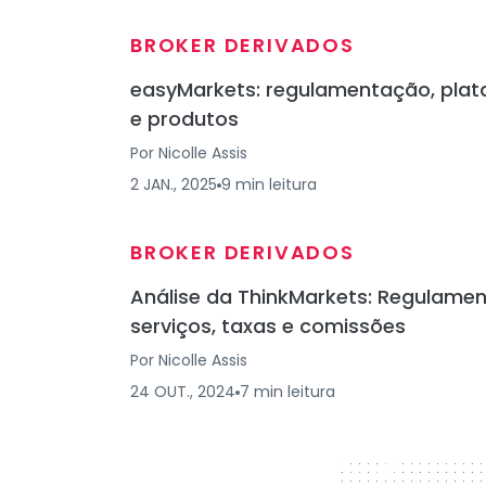
BROKER DERIVADOS
easyMarkets: regulamentação, pla
e produtos
Por
Nicolle Assis
2 JAN., 2025
9
min
leitura
BROKER DERIVADOS
Análise da ThinkMarkets: Regulame
serviços, taxas e comissões
Por
Nicolle Assis
24 OUT., 2024
7
min
leitura
728 x 90