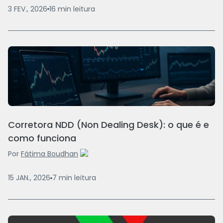
3 FEV., 2026
16
min
leitura
Corretora NDD (Non Dealing Desk): o que é e
como funciona
Por
Fátima Boudhan
15 JAN., 2026
7
min
leitura