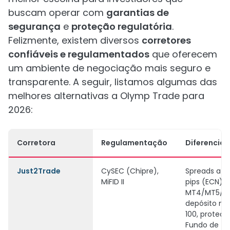
buscam operar com
garantias de
segurança
e
proteção regulatória
.
Felizmente, existem diversos
corretores
confiáveis e regulamentados
que oferecem
um ambiente de negociação mais seguro e
transparente. A seguir, listamos algumas das
melhores alternativas a Olymp Trade para
2026:
Corretora
Regulamentação
Diferenciai
Just2Trade
CySEC (Chipre),
Spreads a pa
MiFID II
pips (ECN),
MT4/MT5/Tr
depósito m
100, proteç
Fundo de