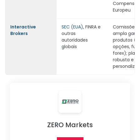
Compensaç
Europeu
Interactive
SEC (EUA)
, FINRA e
Comissões b
Brokers
outras
ampla gama
autoridades
produtos (a
globais
opções, futu
forex); plat
robusta e
personalizáv
ZERO Markets