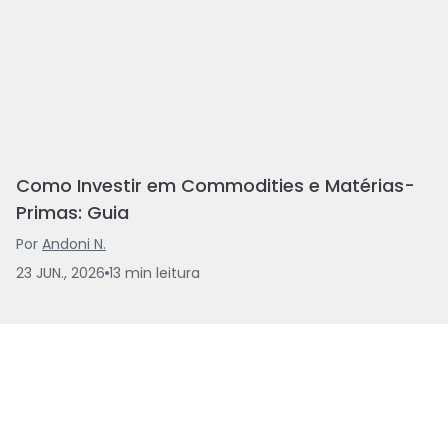
Como Investir em Commodities e Matérias-
Primas: Guia
Por
Andoni N.
23 JUN., 2026
13
min
leitura