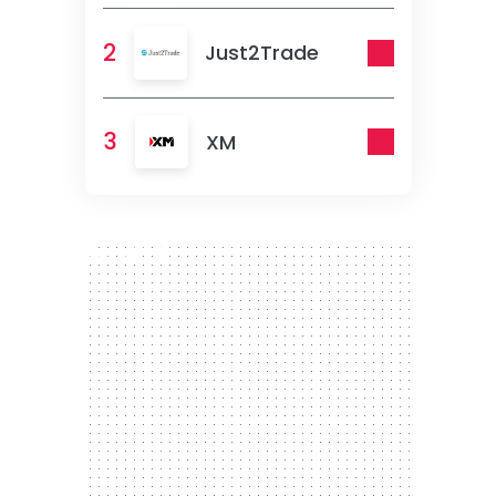
2
Just2Trade
3
XM
300 x 250