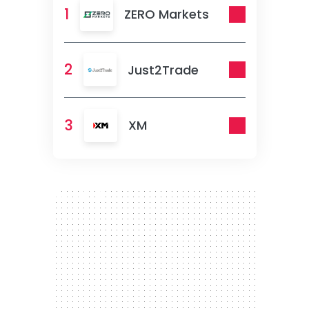
1
ZERO Markets
2
Just2Trade
3
XM
300 x 250