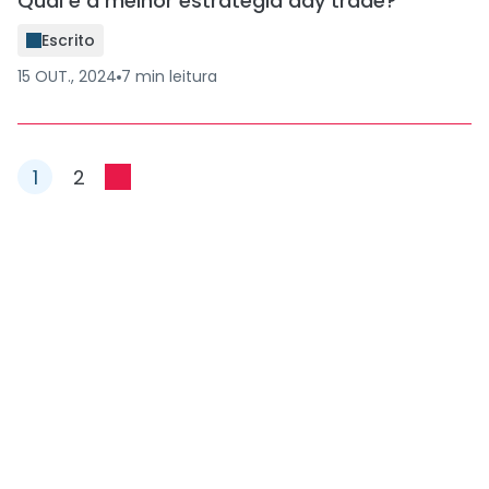
Qual é a melhor estratégia day trade?
Escrito
15 OUT., 2024
7
min
leitura
1
2