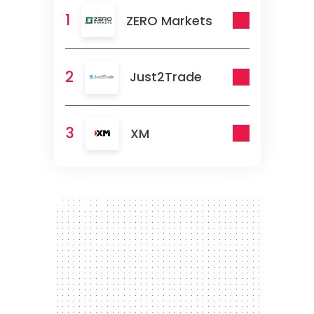
1
ZERO Markets
2
Just2Trade
3
XM
300 x 250