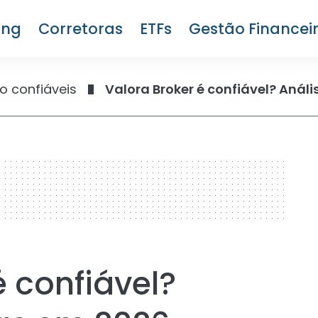
ing
Corretoras
ETFs
Gestão Financei
o confiáveis
Valora Broker é confiável? Análi
é confiável?