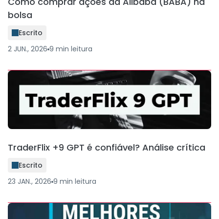
Como comprar ações da Alibaba (BABA) na
bolsa
Escrito
2 JUN., 2026
9
min
leitura
TraderFlix +9 GPT é confiável? Análise crítica
Escrito
23 JAN., 2026
9
min
leitura