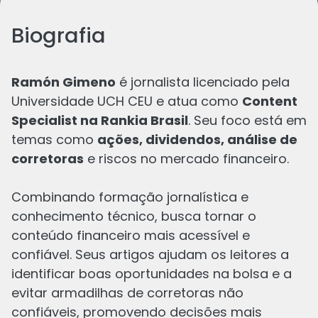
Biografia
Ramón Gimeno
é jornalista licenciado pela
Universidade UCH CEU e atua como
Content
Specialist na Rankia Brasil
. Seu foco está em
Os últimos de
Ramón
temas como
ações, dividendos, análise de
corretoras
e riscos no mercado financeiro.
Combinando formação jornalística e
conhecimento técnico, busca tornar o
conteúdo financeiro mais acessível e
confiável. Seus artigos ajudam os leitores a
identificar boas oportunidades na bolsa e a
evitar armadilhas de corretoras não
ETFs americanos: melhores opções para
confiáveis, promovendo decisões mais
investir em 2026