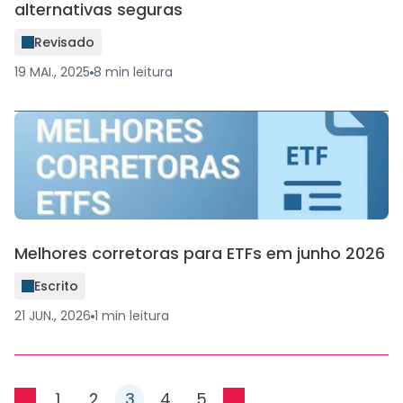
alternativas seguras
Revisado
19 MAI., 2025
8
min
leitura
Melhores corretoras para ETFs em junho 2026
Escrito
21 JUN., 2026
1
min
leitura
1
2
3
4
5