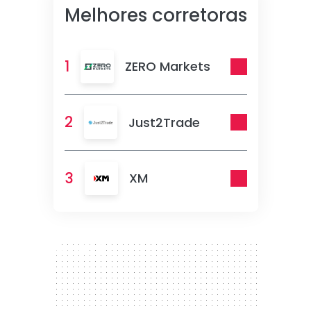
Melhores corretoras
1
ZERO Markets
2
Just2Trade
3
XM
300 x 250