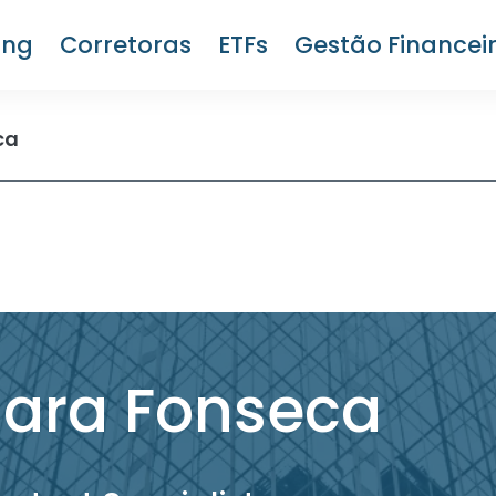
ing
Corretoras
ETFs
Gestão Financei
ca
Sara Fonseca