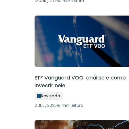
12 ABR., 2026
1
min
leitura
ETF Vanguard VOO: análise e como
investir nele
Revisado
2 JUL., 2025
8
min
leitura