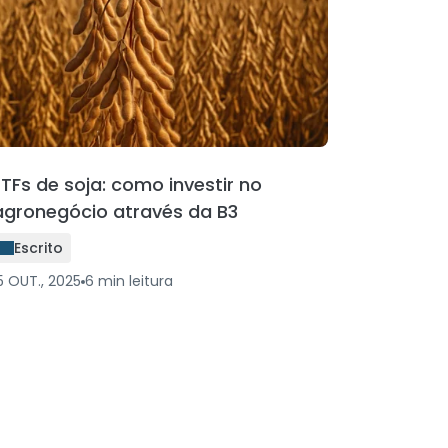
ETFs de soja: como investir no
agronegócio através da B3
Escrito
5 OUT., 2025
6
min
leitura