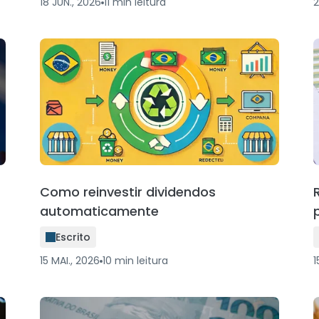
18 JUN., 2026
11
min
leitura
2
Como reinvestir dividendos
automaticamente
Escrito
15 MAI., 2026
10
min
leitura
1