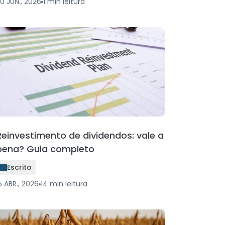
0 JUN., 2026
1
min
leitura
Reinvestimento de dividendos: vale a
pena? Guia completo
Escrito
5 ABR., 2026
14
min
leitura