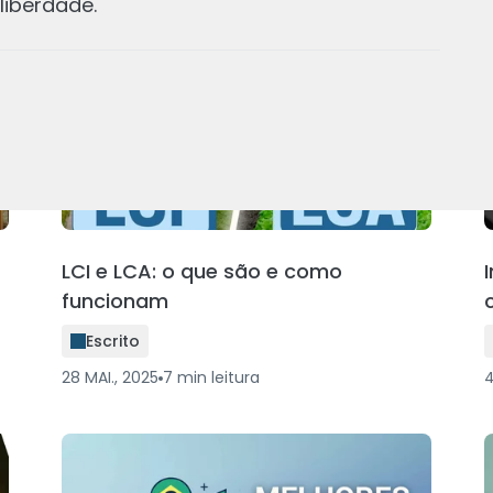
liberdade.
LCI e LCA: o que são e como
funcionam
Escrito
28 MAI., 2025
7
min
leitura
4