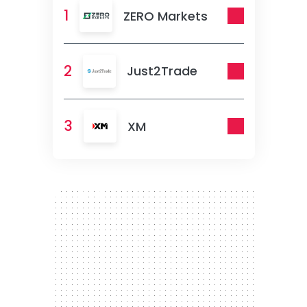
1
ZERO Markets
2
Just2Trade
3
XM
300 x 250