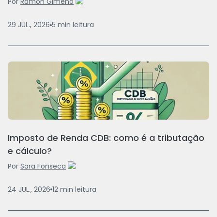
Por
Ramón Gimeno
29 JUL., 2026
5
min
leitura
Imposto de Renda CDB: como é a tributação
e cálculo?
Por
Sara Fonseca
24 JUL., 2026
12
min
leitura