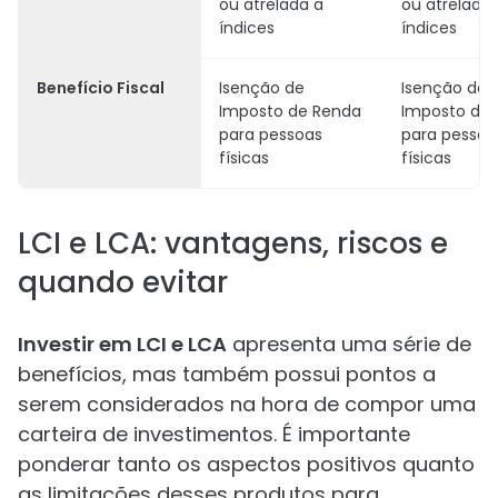
ou atrelada a
ou atrelada 
índices
índices
Benefício Fiscal
Isenção de
Isenção de
Imposto de Renda
Imposto de
para pessoas
para pessoa
físicas
físicas
LCI e LCA: vantagens, riscos e
quando evitar
Investir em LCI e LCA
apresenta uma série de
benefícios, mas também possui pontos a
serem considerados na hora de compor uma
carteira de investimentos. É importante
ponderar tanto os aspectos positivos quanto
as limitações desses produtos para