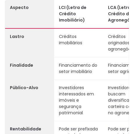
Aspecto
LCI (Letra de
LCA (Letra 
Crédito
Crédito do
Imobiliário)
Agronegóci
Lastro
Créditos
Créditos
imobiliários
originados d
agronegóci
Finalidade
Financiamento do
Financiame
setor imobiliário
setor agríco
Público-Alvo
Investidores
Investidores
interessados em
buscam
imóveis e
diversificar 
segurança
carteira co
patrimonial
no agroneg
Rentabilidade
Pode ser prefixada
Pode ser pre