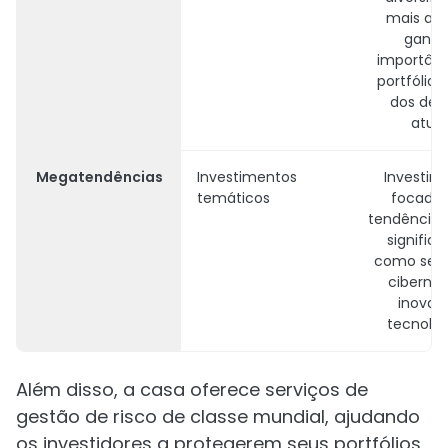
mais am
ganh
importânc
portfólios
dos des
atuai
Megatendências
Investimentos
Investim
temáticos
focado
tendências
significa
como seg
cibernét
inovaç
tecnológ
Além disso, a casa oferece serviços de
gestão de risco de classe mundial, ajudando
os investidores a protegerem seus portfólios