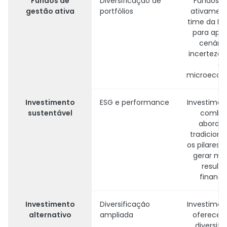
Fundos de
Diversificação de
Fundos g
gestão ativa
portfólios
ativament
time da Bl
para apo
cenário
incerteza
e
microecon
Investimento
ESG e performance
Investimen
sustentável
combi
aborda
tradicion
os pilares 
gerar me
result
financei
Investimento
Diversificação
Investimen
alternativo
ampliada
oferece
diversifi