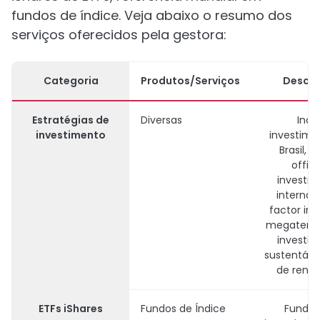
fundos de índice. Veja abaixo o resumo dos
serviços oferecidos pela gestora:
Categoria
Produtos/Serviços
Descri
Estratégias de
Diversas
Inclu
investimento
investime
Brasil, f
office
investi
internaci
factor inv
megatendê
investi
sustentáve
de renda 
ETFs iShares
Fundos de Índice
Fundos