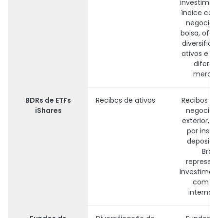
investime
índice co
negociad
bolsa, ofe
diversific
ativos e a
difere
mercad
BDRs de ETFs
Recibos de ativos
Recibos de
iShares
negociad
exterior, e
por insti
depositá
Brasil
represen
investimen
com la
internaci