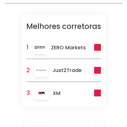
Melhores corretoras
1
ZERO Markets
2
Just2Trade
3
XM
300 x 250