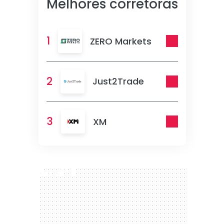
Melhores corretoras
1
ZERO Markets
2
Just2Trade
3
XM
300 x 250