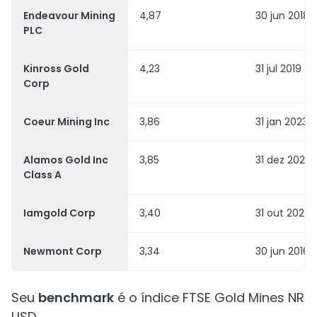
Endeavour Mining
4,87
30 jun 2018
PLC
Kinross Gold
4,23
31 jul 2019
Corp
Coeur Mining Inc
3,86
31 jan 2023
Alamos Gold Inc
3,85
31 dez 2021
Class A
Iamgold Corp
3,40
31 out 2022
Newmont Corp
3,34
30 jun 2016
Seu
benchmark
é o índice FTSE Gold Mines NR
USD.