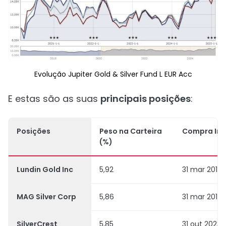
Evolução Jupiter Gold & Silver Fund L EUR Acc
E estas são as suas
principais posições
:
Posições
Peso na Carteira
Compra Inic
(%)
Lundin Gold Inc
5,92
31 mar 2018
MAG Silver Corp
5,86
31 mar 2016
SilverCrest
5,85
31 out 2023