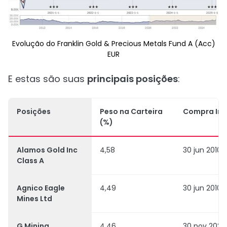
Evolução do Franklin Gold & Precious Metals Fund A (Acc)
EUR
E estas são suas
principais posições
:
Posições
Peso na Carteira
Compra Inic
(%)
Alamos Gold Inc
4,58
30 jun 2010
Class A
Agnico Eagle
4,49
30 jun 2010
Mines Ltd
G Mining
4,46
30 nov 2020